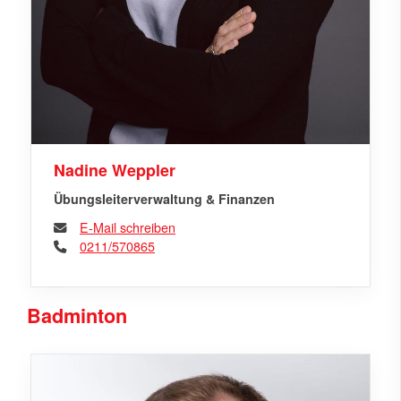
Nadine Weppler
Übungsleiterverwaltung & Finanzen
E-Mail schreiben
0211/570865
Badminton