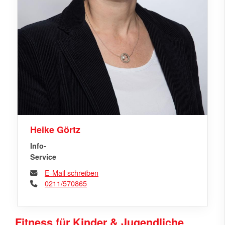
Heike Görtz
Info-
Service
E-Mail schreiben
0211/570865
Fitness für Kinder & Jugendliche