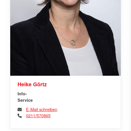
Heike Görtz
Info-
Service
E-Mail schreiben
0211/570865